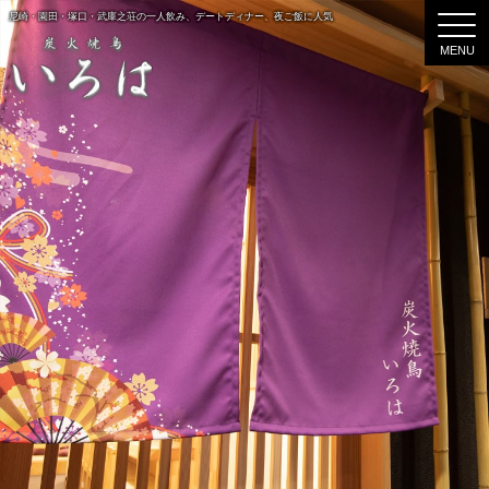
尼崎・園田・塚口・武庫之荘の一人飲み、デートディナー、夜ご飯に人気