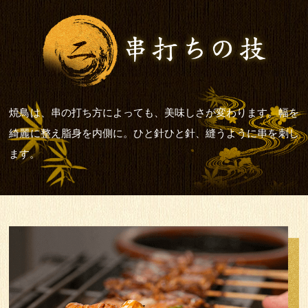
焼鳥は、串の打ち方によっても、美味しさが変わります。幅を
綺麗に整え脂身を内側に。ひと針ひと針、縫うように串を刺し
ます。