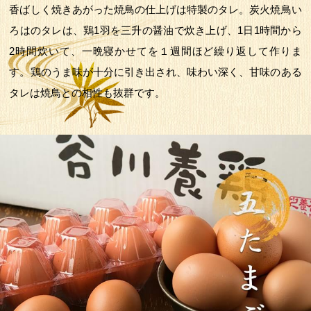
香ばしく焼きあがった焼鳥の仕上げは特製のタレ。炭火焼鳥い
ろはのタレは、鶏1羽を三升の醤油で炊き上げ、1日1時間から
2時間炊いて、一晩寝かせてを１週間ほど繰り返して作りま
す。鶏のうま味が十分に引き出され、味わい深く、甘味のある
タレは焼鳥との相性も抜群です。