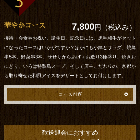
7,800
華やかコース
円（税込み）
接待・会食やお祝い、誕生日、記念日には、黒毛和牛がセット
になったコースはいかがですか？ほかにも小鉢とサラダ、焼鳥
串5本、野菜串3本、せせりからあげ＋お造り3種盛り、焼きお
にぎり、いろは特製鳥スープ、そして店主こだわりの、京都か
ら取り寄せた和風アイスをデザートとしてお付けします。
コース内容
歓送迎会におすすめ