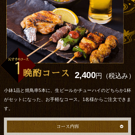
晩酌コース
2,400
円（税込み）
小鉢1品と焼鳥串5本に、生ビールかチューハイのどちらか1杯
がセットになった、お手軽なコース。1名様からご注文できま
す。
コース内容