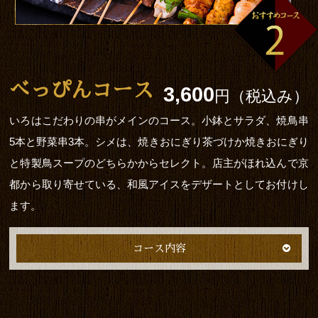
べっぴんコース
3,600
円（税込み）
いろはこだわりの串がメインのコース。小鉢とサラダ、焼鳥串
5本と野菜串3本。シメは、焼きおにぎり茶づけか焼きおにぎり
と特製鳥スープのどちらかからセレクト。店主がほれ込んで京
都から取り寄せている、和風アイスをデザートとしてお付けし
ます。
コース内容