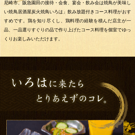
尼崎市、阪急園田の接待・会食、宴会・飲み会は焼鳥が美味し
い焼鳥居酒屋炭火焼鳥いろは」飲み放題付きコース料理がおす
すめです。鶏を知り尽くし、鶏料理の経験を積んだ店主が一
品、一品選りすぐりの品で作り上げたコース料理を個室でゆっ
くりお楽しみいただけます。