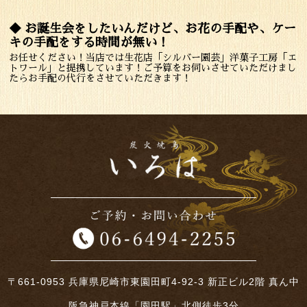
◆ お誕生会をしたいんだけど、お花の手配や、ケー
キの手配をする時間が無い！
お任せください！当店では生花店「シルバー園芸」洋菓子工房「エ
トワール」と提携しています！ご予算をお伺いさせていただけまし
たらお手配の代行をさせていただきます！
〒661-0953 兵庫県尼崎市東園田町4-92-3 新正ビル2階 真ん中
阪急神戸本線「園田駅」北側徒歩3分