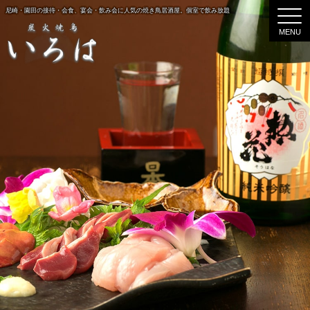
尼崎・園田の接待・会食、宴会・飲み会に人気の焼き鳥居酒屋。個室で飲み放題