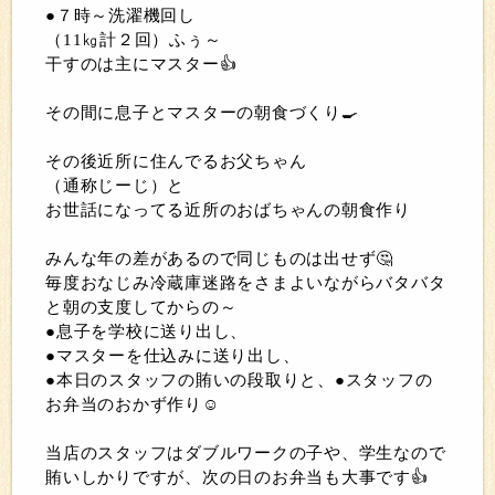
●７時～洗濯機回し
（11㎏計２回）ふぅ～
干すのは主にマスター👍
その間に息子とマスターの朝食づくり🍳
その後近所に住んでるお父ちゃん
（通称じーじ）と
お世話になってる近所のおばちゃんの朝食作り
みんな年の差があるので同じものは出せず🤔
毎度おなじみ冷蔵庫迷路をさまよいながらバタバタ
と朝の支度してからの～
●息子を学校に送り出し、
●マスターを仕込みに送り出し、
●本日のスタッフの賄いの段取りと、●スタッフの
お弁当のおかず作り☺️
当店のスタッフはダブルワークの子や、学生なので
賄いしかりですが、次の日のお弁当も大事です👍