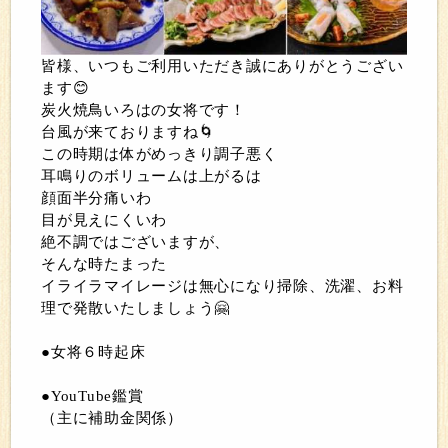
皆様、いつもご利用いただき誠にありがとうござい
ます😊
炭火焼鳥いろはの女将です！
台風が来ておりますね🌀
この時期は体がめっきり調子悪く
耳鳴りのボリュームは上がるは
顔面半分痛いわ
目が見えにくいわ
絶不調ではございますが、
そんな時たまった
イライラマイレージは無心になり掃除、洗濯、お料
理で発散いたしましょう🤗
●女将６時起床
●YouTube鑑賞
（主に補助金関係）