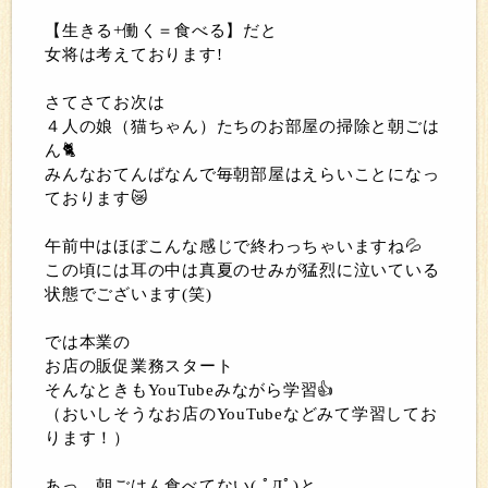
【生きる+働く＝食べる】だと
女将は考えております!
さてさてお次は
４人の娘（猫ちゃん）たちのお部屋の掃除と朝ごは
ん🐈
みんなおてんばなんで毎朝部屋はえらいことになっ
ております😿
午前中はほぼこんな感じで終わっちゃいますね💦
この頃には耳の中は真夏のせみが猛烈に泣いている
状態でございます(笑)
では本業の
お店の販促業務スタート
そんなときもYouTubeみながら学習👍
（おいしそうなお店のYouTubeなどみて学習してお
ります！）
あっ、朝ごはん食べてない( ﾟДﾟ)と