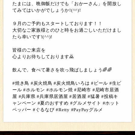
たまには、晩御飯だけでも「おかーさん」を開放し
てみてはいかがでしょうか!(^^)!
９月のご予約もスタートしております！！
大切なご家族様とのひと時をお過ごしいただけまし
たら幸いです!(^^)!
皆様のご来店を
心よりお待ちしております🙇
飲んで、食べて暑さを吹っ飛ばしましょう🌈🌈
#焼き鳥 #炭火焼鳥 #炭火焼鳥いろは #ビール #生ビ
ール #ホルモン #ホルモン焼 #尼崎市 #尼崎市居酒
屋 #兵庫県 #兵庫県居酒屋 #居酒屋 #猛暑 #投稿キ
ャンペーン #夏のおすすめ #グルメサイト #ホット
ペッパー #ぐるなび #Retty #PayPayグルメ