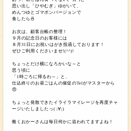
思い出し「ひやむぎ」ゆがいて、
めんつゆとゴマポンバージョンで
食したら🍜
お次は、顧客台帳の整理！
９月の記念日のお客様には
８月31日にお祝いはがき投函しております！
ぜひご利用くださいませ!(^^)!
ちょっとだけ横になろかいな～と
思う頃に
「1時ごろに帰るわ～」と、
仕込終りのお昼ごはんの催促のTelがマスターから
😠
ちょっと発散できたイライラマイレージを再度チャ
ージいたしましたっ( ;∀;)
働くおかーさんは毎日何かに追われてますよね！