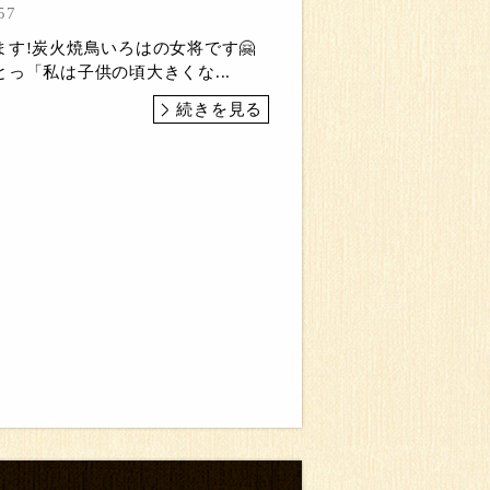
57
す!炭火焼鳥いろはの女将です🤗
っ「私は子供の頃大きくな...
続きを見る