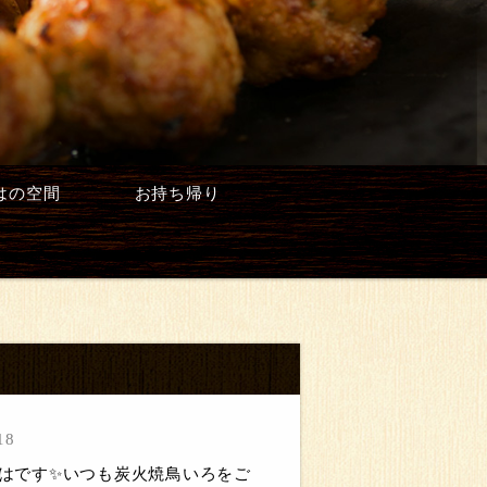
はの空間
お持ち帰り
18
いろはです✨いつも炭火焼鳥いろをご