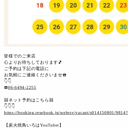
皆様でのご来店
心よりお待ちしております🎵
ご予約は下記の電話に
お気軽にご連絡くださいませ☎️
👇👇
☎️
06-6494-2255
👯ネット予約はこちら👯
👇👇👇
https://booking.resebook.jp/webrsv/vacant/s014150801/9814?
【炭火焼鳥いろはYouTuber】