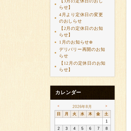
【3月の定休日のおし
らせ】
4月より定休日の変更
のおしらせ
【2月の定休日のお知
らせ】
1月のお知らせ❄️
デリバリー再開のお知
らせ
【12月の定休日のお知
らせ】
カレンダー
<
>
2026年8月
日
月
火
水
木
金
土
1
2
3
4
5
6
7
8