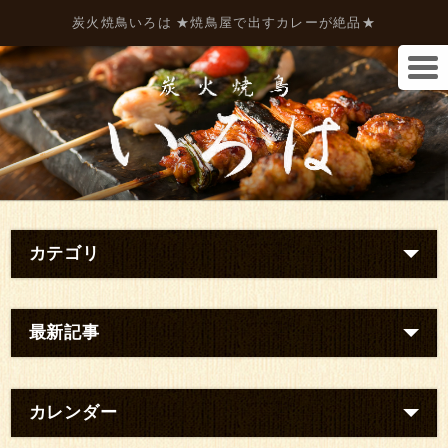
炭火焼鳥いろは ★焼鳥屋で出すカレーが絶品★
カテゴリ
最新記事
カレンダー