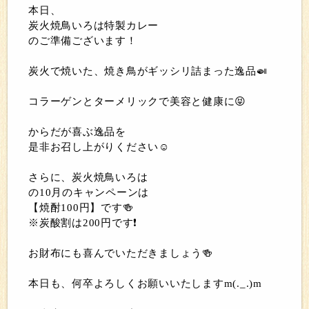
本日、
炭火焼鳥いろは特製カレー
のご準備ございます！
炭火で焼いた、焼き鳥がギッシリ詰まった逸品🍛
コラーゲンとターメリックで美容と健康に😝
からだが喜ぶ逸品を
是非お召し上がりください☺
さらに、炭火焼鳥いろは
の10月のキャンペーンは
【焼酎100円】です🍻
※炭酸割は200円です❗
お財布にも喜んでいただきましょう🍻
本日も、何卒よろしくお願いいたしますm(._.)m