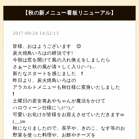
【秋の新メニュー看板リニューアル】
2017-09-24 14:52:13
皆様、おはようございます
😌
炭火焼鳥いろはの耕治です!
今朝は窓を開けて風の入れ換えをしましたら
さぁーと秋の風が清々しく入り(^-^)...
新たなスタートを感じました
❗
昨日より、炭火焼鳥いろはの
アラカルトメニューも秋仕様に変身いたしました
❗
土曜日の若女将あやちゃんが魔法をかけて
ハロウィーン仕様に＼(^^)／
可愛いお化けが皆様をお迎えさせていただきますm
(__)m
秋になりましたので、長芋や、きのこ、なす等のお
野菜を使った料理や、お餅やチーズを