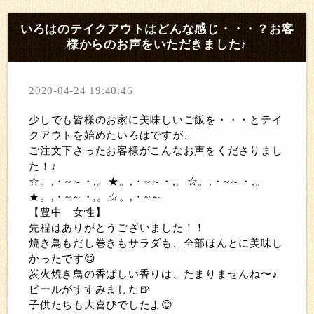
いろはのテイクアウトはどんな感じ・・・？お客
様からのお声をいただきました♪
2020-04-24 19:40:46
少しでも皆様のお家に美味しいご飯を・・・とテイ
クアウトを始めたいろはですが、
ご注文下さったお客様がこんなお声をくださりまし
た！♪
☆。,・~～・,。★。,・~～・,。☆。,・~～・,。
★。,・~～・,。☆。,・~～
【豊中 女性】
先程はありがとうございました！！
焼き鳥もだし巻きもサラダも、全部ほんとに美味し
かったです😊
炭火焼き鳥の香ばしい香りは、たまりませんね〜♪
ビールがすすみました🍺
子供たちも大喜びでしたよ😊