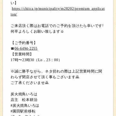
い】
https://chiica.jp/municipality/m28202/premium_applicat
ion/
ご来店頂く際はお電話でのご予約を頂けたら幸いです!
何卒よろしくお願い致します☺️
【ご予約番号】
☎
06-6494-2255
【営業時間】
17時〜23時30（Lo．23：00）
※誠に勝手ながら、ネタ切れの際は上記営業時間に関
わらず閉店させて頂く事もございます🙇
ご了承くださいませ🙇
炭火焼鳥いろは
店主 松本耕治
#炭火焼鳥いろは
#園田駅前移転