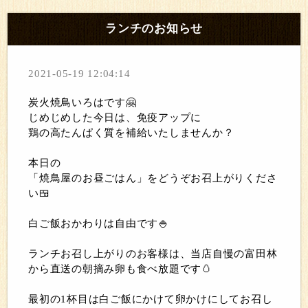
ランチのお知らせ
2021-05-19 12:04:14
炭火焼鳥いろはです🤗
じめじめした今日は、免疫アップに
鶏の高たんぱく質を補給いたしませんか？
本日の
「焼鳥屋のお昼ごはん」をどうぞお召上がりくださ
い🍱
白ご飯おかわりは自由です🍚
ランチお召し上がりのお客様は、当店自慢の富田林
から直送の朝摘み卵も食べ放題です🥚
最初の1杯目は白ご飯にかけて卵かけにしてお召し