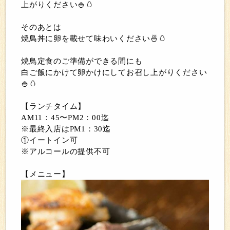
上がりください🍚🥚
そのあとは
焼鳥丼に卵を載せて味わいください🍜🥚
焼鳥定食のご準備ができる間にも
白ご飯にかけて卵かけにしてお召し上がりください
🍚🥚
【ランチタイム】
AM11：45〜PM2：00迄
※最終入店はPM1：30迄
①イートイン可
※アルコールの提供不可
【メニュー】