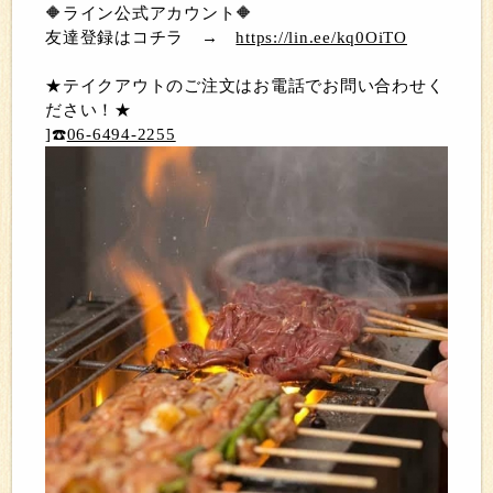
🔶ライン公式アカウント🔶
友達登録はコチラ →
https://lin.ee/kq0OiTO
★テイクアウトのご注文はお電話でお問い合わせく
ださい！★
]☎️
06-6494-2255