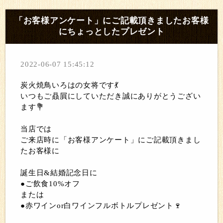
「お客様アンケート」にご記載頂きましたお客様
にちょっとしたプレゼント
2022-06-07 15:45:12
炭火焼鳥いろはの女将です💃
いつもご贔屓にしていただき誠にありがとうござい
ます💐
当店では
ご来店時に「お客様アンケート」にご記載頂きまし
たお客様に
誕生日&結婚記念日に
●ご飲食10%オフ
または
●赤ワインor白ワインフルボトルプレゼント🍷