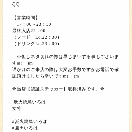
👇👇
【営業時間】
17：00～23：30
最終入店22：00
（フード Lo.22：30）
（ドリンクLo.23：00）
※但しネタ切れの際は早じまいする事もございま
すm(__)m
遅がけのご来店の際は大変お手数ですがお電話で確
認頂けましたら幸いですm(__)m
🔷当店【認証ステッカー】取得済みです。🔷
炭火焼鳥いろは
女将
#炭火焼鳥いろは
#園田いろは