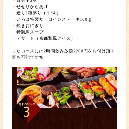
・野菜串3本
・せせりからあげ
・造り3種盛り（１/４）
・いろは特製サーロインステーキ100ｇ
・焼きおにぎり
・特製鳥スープ
・デザート（京都和風アイス）
またコースには2時間飲み放題2200円をお付け頂く
事も可能です🍻