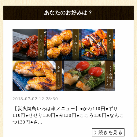
あなたのお好みは？
2018-07-02 12:28:30
【炭火焼鳥いろは串メニュー】●かわ110円●ずり
110円●せせり130円●み130円●こころ130円●なんこ
つ130円●さ...
続きを見る