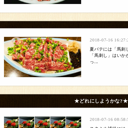
2018-07-16 16:27:
夏バテには「馬刺
「馬刺し」はいか
っ...
★どれにしようかな?★
2018-07-16 08:58: