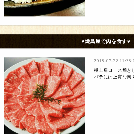
♥焼鳥屋で肉を食す♥
2018-07-22 11:38:
極上肩ロース焼き
バテには上質な肉で