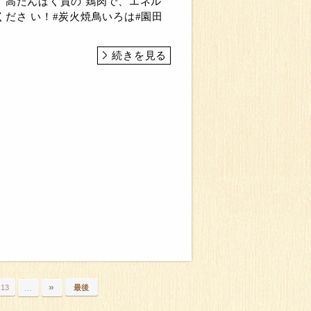
、高たんぱく質の 鶏肉で、エネル
ださ い！#炭火焼鳥いろは#園田
続きを見る
»
13
最後
…