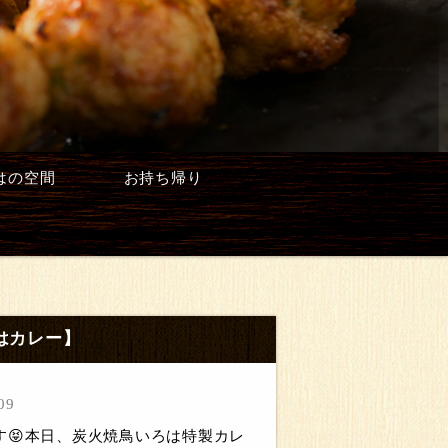
はの空間
お持ち帰り
はカレー】
09
す😝本日、炭火焼鳥いろは特製カレ