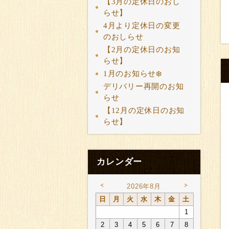
【3月の定休日のおし
らせ】
4月より定休日の変更
のおしらせ
【2月の定休日のお知
らせ】
1月のお知らせ❄️
デリバリー再開のお知
らせ
【12月の定休日のお知
らせ】
カレンダー
<
>
2026年8月
日
月
火
水
木
金
土
1
2
3
4
5
6
7
8