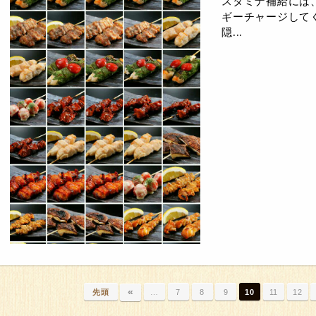
スタミナ補給には
ギーチャージしてく
隠...
«
先頭
…
7
8
9
10
11
12