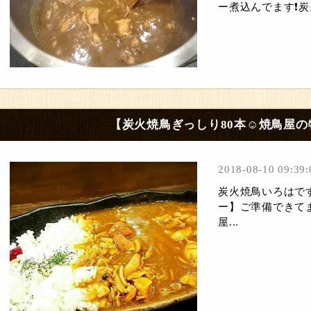
ー煮込んでます❗炭火
【炭火焼鳥ぎっしり80本☺焼鳥屋の
2018-08-10 09:39:
炭火焼鳥いろはで
ー】ご準備できて
屋...