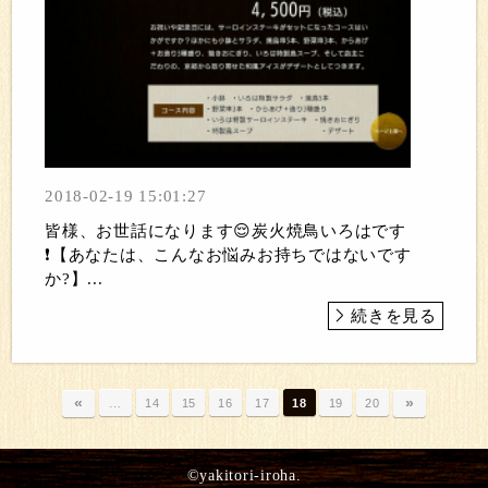
2018-02-19 15:01:27
皆様、お世話になります😌炭火焼鳥いろはです
❗【あなたは、こんなお悩みお持ちではないです
か?】...
続きを見る
«
»
…
14
15
16
17
18
19
20
©yakitori-iroha.