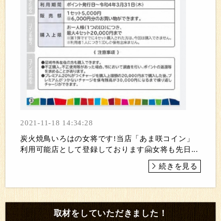
2021-11-18 14:34:28
炭火焼鳥いろはの女将です!当店「あま咲コイン」
利用可能店として登録しております🤗女将も先日...
続きを見る
取材をしていただきました！