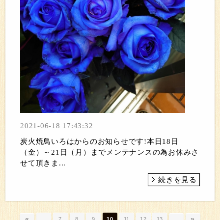
2021-06-18 17:43:32
炭火焼鳥いろはからのお知らせです!本日18日
（金）～21日（月）までメンテナンスの為お休みさ
せて頂きま...
続きを見る
«
»
…
7
8
9
10
11
12
13
…