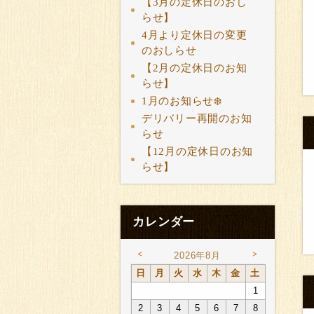
【3月の定休日のおし
らせ】
4月より定休日の変更
のおしらせ
【2月の定休日のお知
らせ】
1月のお知らせ❄️
デリバリー再開のお知
らせ
【12月の定休日のお知
らせ】
カレンダー
<
>
2026年8月
日
月
火
水
木
金
土
1
2
3
4
5
6
7
8