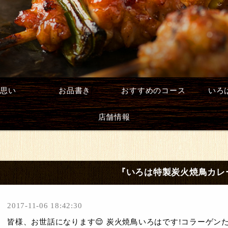
思い
お品書き
おすすめのコース
いろ
店舗情報
『いろは特製炭火焼鳥カレ
2017-11-06 18:42:30
皆様、お世話になります😌 炭火焼鳥いろはです!コラーゲン