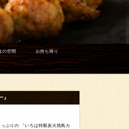
はの空間
お持ち帰り
ー』
たっぷりの 「いろは特製炭火焼鳥カ