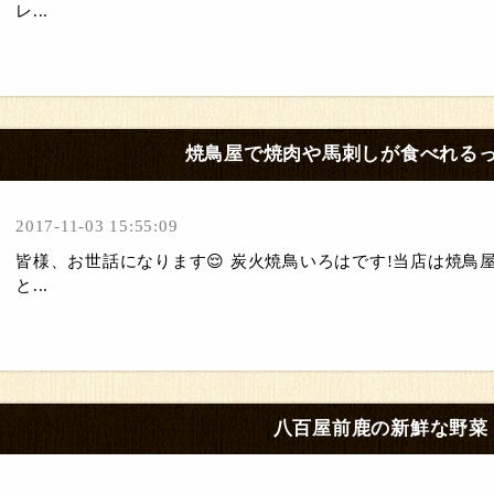
レ...
焼鳥屋で焼肉や馬刺しが食べれる
2017-11-03 15:55:09
皆様、お世話になります😌 炭火焼鳥いろはです!当店は焼鳥
と...
八百屋前鹿の新鮮な野菜