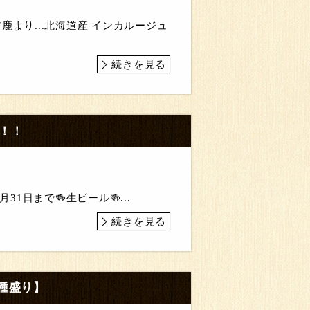
鹿より...北海道産 インカルージュ
続きを見る
ン！！
1日まで🍻生ビール🍻...
続きを見る
種盛り】