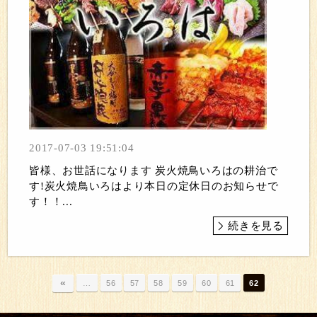
2017-07-03 19:51:04
皆様、お世話になります 炭火焼鳥いろはの耕治で
す!炭火焼鳥いろはより本日の定休日のお知らせで
す！！...
続きを見る
«
…
56
57
58
59
60
61
62