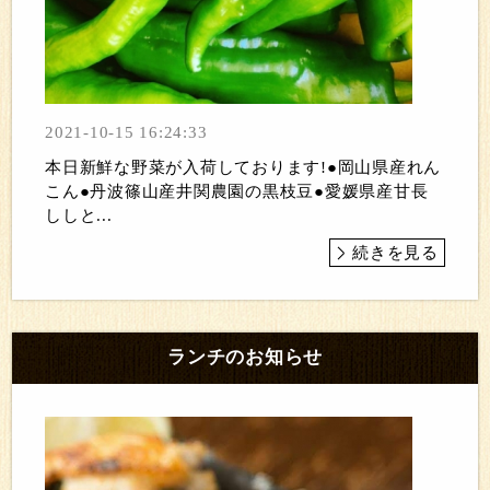
2021-10-15 16:24:33
本日新鮮な野菜が入荷しております!●岡山県産れん
こん●丹波篠山産井関農園の黒枝豆●愛媛県産甘長
ししと...
続きを見る
ランチのお知らせ