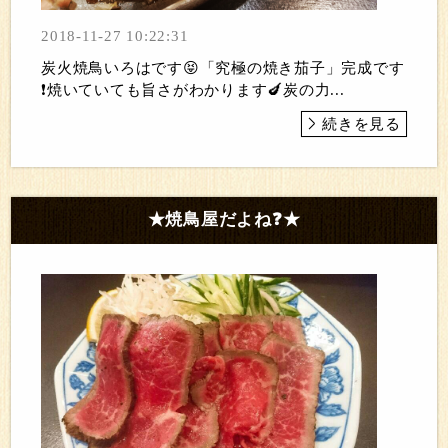
2018-11-27 10:22:31
炭火焼鳥いろはです😝「究極の焼き茄子」完成です
❗焼いていても旨さがわかります🍆炭の力...
続きを見る
★焼鳥屋だよね❓★