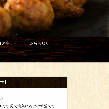
はの空間
お持ち帰り
です】
17
ります炭火焼鳥いろはの耕治です!