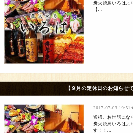
炭火焼鳥いろはよ
【...
【９月の定休日のお知らせ
2017-07-03 19:51:
皆様、お世話にな
炭火焼鳥いろはよ
す！！...