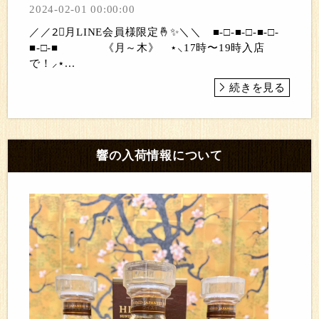
2024-02-01 00:00:00
／／2⃣月LINE会員様限定🤞✨＼＼ ■-□-■-□-■-□-
■-□-■ 《月～木》 ⋆⸜17時〜19時入店
で！⸝⋆...
続きを見る
響の入荷情報について